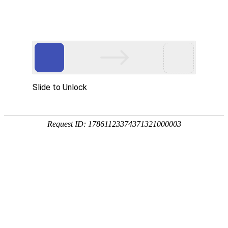
首页
>
新闻中心
>
行业新闻
橡胶瓣止回阀的工作原理是什么？(图文)
发布时间：2025-12-23
橡胶瓣止回阀
是一种自动阀门，它的核
心作用是只允许介质(如水或油品)向一个方
向流动，并阻止其倒流。其工作原理主要依
赖于介质自身的流动和力量。
当水泵启动或介质正向流动时，流体压