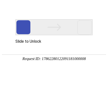
首页
>
新闻中心
>
公司新闻
今日腊八，万事“粥”全(图文)
发布时间：2026-01-26
腊八节是农历十二月初八的传统节日，
其习俗丰富多样，核心是饮食与祈福。最具
代表性的习俗是熬制和食用腊八粥。这种粥
由多种米、豆、干果等食材熬成，寓意吉
祥，如桂圆象征团圆，核桃代表和和美美。